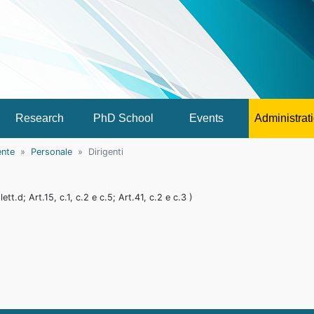
Research
PhD School
Events
Administrat
ente
Personale
Dirigenti
ett.d; Art.15, c.1, c.2 e c.5; Art.41, c.2 e c.3 )