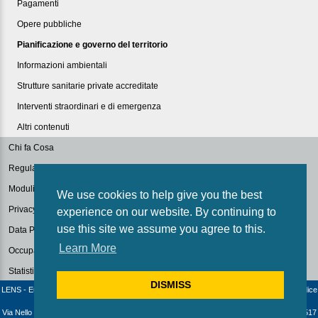
Pagamenti
Opere pubbliche
Pianificazione e governo del territorio
Informazioni ambientali
Strutture sanitarie private accreditate
Interventi straordinari e di emergenza
Altri contenuti
Chi fa Cosa
Regulations
Modulistica
We use cookies to help give you the best
Privacy Policy
experience on our website. By continuing to
use this site we assume you agree to this.
Data Protection
Learn More
Occupazione Aule
Statistiche
DISMISS
LENS - European Laboratory for Non-Linear Spectroscopy / University of Florence - Codice
fiscale e Partita IVA: 04406040487
Via Nello Carrara 1 - 50019 Sesto Fiorentino (Firenze) - Italia | Telephone: +39 055 4572517